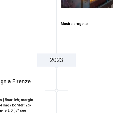
Mostra progetto
2023
ign a Firenze
 { float: left; margin-
-4 img { border: 2px
left: 0; } /* see