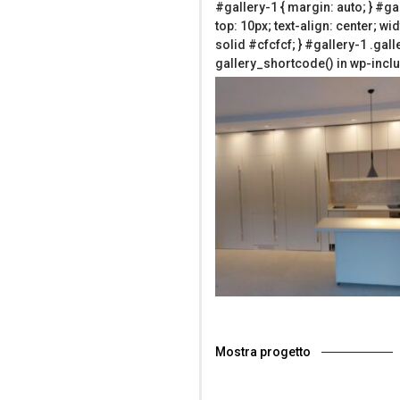
#gallery-1 { margin: auto; } #gal
top: 10px; text-align: center; wi
solid #cfcfcf; } #gallery-1 .galle
gallery_shortcode() in wp-incl
Mostra progetto