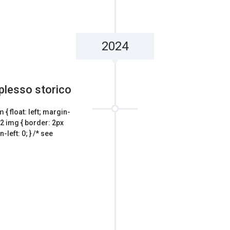
2024
mplesso storico
 { float: left; margin-
-2 img { border: 2px
left: 0; } /* see