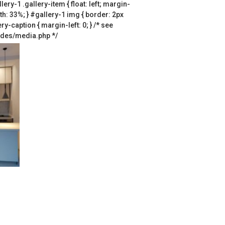
lery-1 .gallery-item { float: left; margin-
dth: 33%; } #gallery-1 img { border: 2px
ry-caption { margin-left: 0; } /* see
udes/media.php */