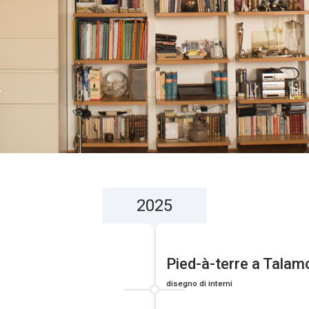
2
2025
Pied-à-terre a Talam
disegno di interni