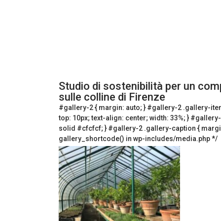
Studio di sostenibilità per un co
sulle colline di Firenze
#gallery-2 { margin: auto; } #gallery-2 .gallery-item
top: 10px; text-align: center; width: 33%; } #gallery
solid #cfcfcf; } #gallery-2 .gallery-caption { margin-
gallery_shortcode() in wp-includes/media.php */