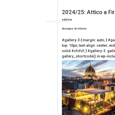
2024/25: Attico a Fi
edilizia
disegno di interni
#gallery-3 { margin: auto; } #gal
top: 10px; text-align: center; wi
solid #cfcfcf; } #gallery-3 .galle
gallery_shortcode() in wp-incl