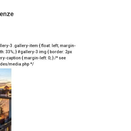
renze
lery-3 .gallery-item { float: left; margin-
dth: 33%; } #gallery-3 img { border: 2px
ry-caption { margin-left: 0; } /* see
udes/media.php */