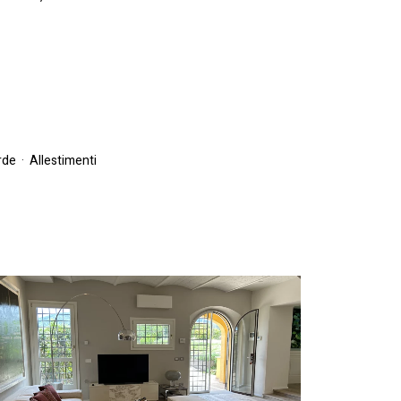
rde
·
Allestimenti