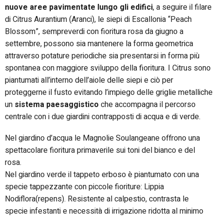
nuove aree pavimentate lungo gli edifici
, a seguire il filare
di Citrus Aurantium (Aranci), le siepi di Escallonia “Peach
Blossom”, sempreverdi con fioritura rosa da giugno a
settembre, possono sia mantenere la forma geometrica
attraverso potature periodiche sia presentarsi in forma più
spontanea con maggiore sviluppo della fioritura. I Citrus sono
piantumati all’interno dell’aiole delle siepi e ciò per
proteggerne il fusto evitando l’impiego delle griglie metalliche
un
sistema paesaggistico
che accompagna il percorso
centrale con i due giardini contrapposti di acqua e di verde.
Nel giardino d’acqua le Magnolie Soulangeane offrono una
spettacolare fioritura primaverile sui toni del bianco e del
rosa.
Nel giardino verde il tappeto erboso è piantumato con una
specie tappezzante con piccole fioriture: Lippia
Nodiflora(repens). Resistente al calpestio, contrasta le
specie infestanti e necessità di irrigazione ridotta al minimo