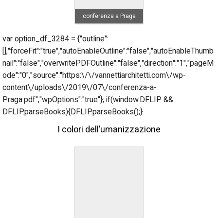
conferenza a Praga
var option_df_3284 = {"outline":
[],"forceFit":"true","autoEnableOutline":"false","autoEnableThumb
nail":"false","overwritePDFOutline":"false","direction":"1","pageM
ode":"0","source":"https:\/\/vannettiarchitetti.com\/wp-
content\/uploads\/2019\/07\/conferenza-a-
Praga.pdf","wpOptions":"true"}; if(window.DFLIP &&
DFLIP.parseBooks){DFLIP.parseBooks();}
I colori dell’umanizzazione