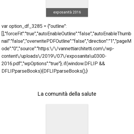
exposanità 2016
var option_df_3285 = {"outline":
[],"forceFit":"true","autoEnableOutline":"false","autoEnableThumb
nail":"false","overwritePDFOutline":"false","direction":"1","pageM
ode":"0","source":"https:\/\/vannettiarchitetti.com\/wp-
content\/uploads\/2019\/07\/exposanita\u0300-
2016.pdf","wpOptions":"true"}; if(window.DFLIP &&
DFLIP.parseBooks){DFLIP.parseBooks();}
La comunità della salute