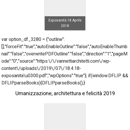
Exposanità 18 Aprile
2018
var option_df_3280 = {"outline":
[],"forceFit":"true","autoEnableOutline":"false","autoEnableThumb
nail":"false","overwritePDFOutline":"false","direction":"1","pageM
ode":"0","source":"https:\/\/vannettiarchitetti.com\/wp-
content\/uploads\/2019\/07\/18.4.18-
exposanita\u0300.pdf","wpOptions":"true"}; if(window.DFLIP &&
DFLIP.parseBooks){DFLIP.parseBooks();}
Umanizzazione, architettura e felicità 2019