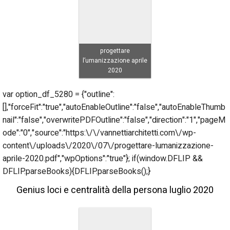
progettare
l’umanizzazione aprile
2020
var option_df_5280 = {"outline":
[],"forceFit":"true","autoEnableOutline":"false","autoEnableThumb
nail":"false","overwritePDFOutline":"false","direction":"1","pageM
ode":"0","source":"https:\/\/vannettiarchitetti.com\/wp-
content\/uploads\/2020\/07\/progettare-lumanizzazione-
aprile-2020.pdf","wpOptions":"true"}; if(window.DFLIP &&
DFLIP.parseBooks){DFLIP.parseBooks();}
Genius loci e centralità della persona luglio 2020