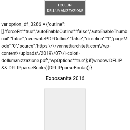
I COLORI
DELL’UMANIZZAZIONE
var option_df_3286 = {"outline":
[],"forceFit":"true","autoEnableOutline":"false","autoEnableThumb
nail":"false","overwritePDFOutline":"false","direction":"1","pageM
ode":"0","source":"https:\/\/vannettiarchitetti.com\/wp-
content\/uploads\/2019\/07\/i-colori-
dellumanizzazione.pdf","wpOptions":"true"}; if(window.DFLIP
&& DFLIP.parseBooks){DFLIP.parseBooks();}
Exposanità 2016