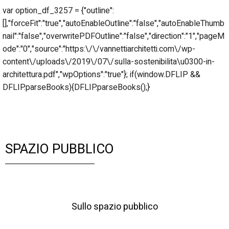
var option_df_3257 = {"outline":
[],"forceFit":"true","autoEnableOutline":"false","autoEnableThumb
nail":"false","overwritePDFOutline":"false","direction":"1","pageM
ode":"0","source":"https:\/\/vannettiarchitetti.com\/wp-
content\/uploads\/2019\/07\/sulla-sostenibilita\u0300-in-
architettura.pdf","wpOptions":"true"}; if(window.DFLIP &&
DFLIP.parseBooks){DFLIP.parseBooks();}
SPAZIO PUBBLICO
Sullo spazio pubblico