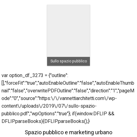
Sullo spazio pubblico
var option_df_3273 = {"outline":
[],"forceFit":"true","autoEnableOutline":"false","autoEnableThumb
nail":"false","overwritePDFOutline":"false","direction":"1","pageM
ode":"0","source":"https:\/\/vannettiarchitetti.com\/wp-
content\/uploads\/2019\/07\/sullo-spazio-
pubblico.pdf","wpOptions":"true"}; if(window.DFLIP &&
DFLIP.parseBooks){DFLIP.parseBooks();}
Spazio pubblico e marketing urbano