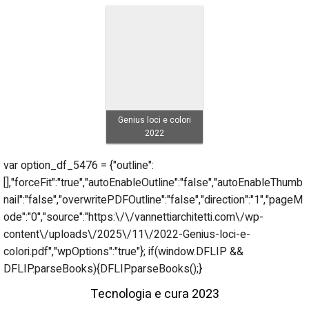
Genius loci e colori
2022
var option_df_5476 = {"outline":
[],"forceFit":"true","autoEnableOutline":"false","autoEnableThumb
nail":"false","overwritePDFOutline":"false","direction":"1","pageM
ode":"0","source":"https:\/\/vannettiarchitetti.com\/wp-
content\/uploads\/2025\/11\/2022-Genius-loci-e-
colori.pdf","wpOptions":"true"}; if(window.DFLIP &&
DFLIP.parseBooks){DFLIP.parseBooks();}
Tecnologia e cura 2023