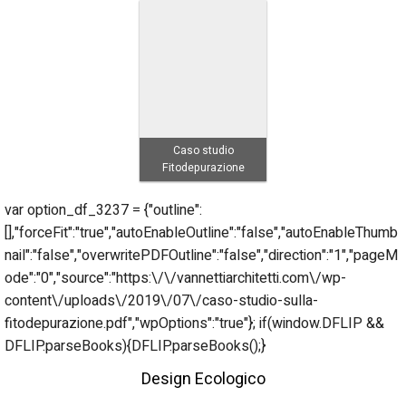
Caso studio
Fitodepurazione
var option_df_3237 = {"outline":
[],"forceFit":"true","autoEnableOutline":"false","autoEnableThumb
nail":"false","overwritePDFOutline":"false","direction":"1","pageM
ode":"0","source":"https:\/\/vannettiarchitetti.com\/wp-
content\/uploads\/2019\/07\/caso-studio-sulla-
fitodepurazione.pdf","wpOptions":"true"}; if(window.DFLIP &&
DFLIP.parseBooks){DFLIP.parseBooks();}
Design Ecologico