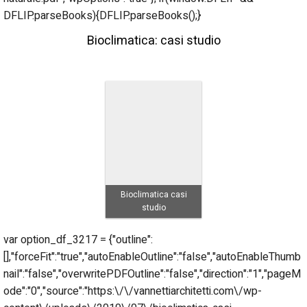
DFLIP.parseBooks){DFLIP.parseBooks();}
Bioclimatica: casi studio
Bioclimatica casi
studio
var option_df_3217 = {"outline":
[],"forceFit":"true","autoEnableOutline":"false","autoEnableThumb
nail":"false","overwritePDFOutline":"false","direction":"1","pageM
ode":"0","source":"https:\/\/vannettiarchitetti.com\/wp-