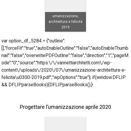
umanizzazione,
architettura e felicità
2019
var option_df_5284 = {"outline":
[],"forceFit":"true","autoEnableOutline":"false","autoEnableThumb
nail":"false","overwritePDFOutline":"false","direction":"1","pageM
ode":"0","source":"https:\/\/vannettiarchitetti.com\/wp-
content\/uploads\/2020\/07\/umanizzazione-architettura-e-
felicita\u0300-2019.pdf","wpOptions":"true"}; if(window.DFLIP
&& DFLIP.parseBooks){DFLIP.parseBooks();}
Progettare l’umanizzazione aprile 2020