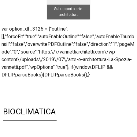
Sul rapporto arte-
architettura
var option_df_3126 = {"outline":
[],"forceFit":"true","autoEnableOutline":"false","autoEnableThumb
nail":"false","overwritePDFOutline":"false","direction":"1","pageM
ode":"0","source":"https:\/\/vannettiarchitetti.com\/wp-
content\/uploads\/2019\/07\/arte-e-architettura-La-Spezia-
vannetti.pdf","wpOptions":"true"}; if(window.DFLIP &&
DFLIP.parseBooks){DFLIP.parseBooks();}
BIOCLIMATICA