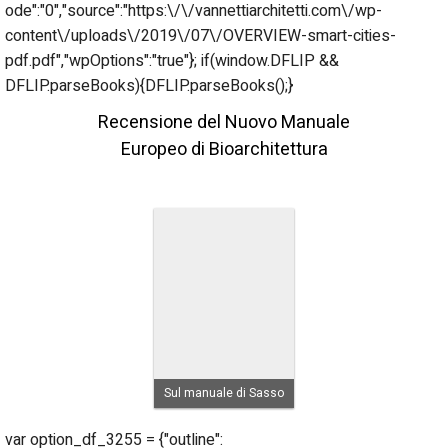
ode":"0","source":"https:\/\/vannettiarchitetti.com\/wp-
content\/uploads\/2019\/07\/OVERVIEW-smart-cities-
pdf.pdf","wpOptions":"true"}; if(window.DFLIP &&
DFLIP.parseBooks){DFLIP.parseBooks();}
Recensione del Nuovo Manuale
Europeo di Bioarchitettura
Sul manuale di Sasso
var option_df_3255 = {"outline":