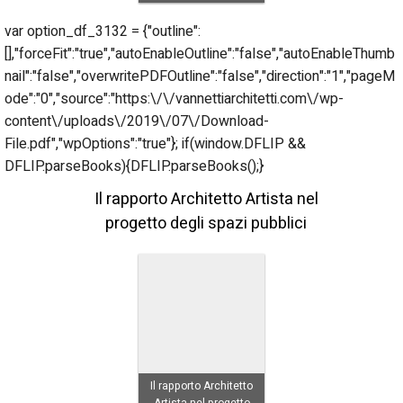
var option_df_3132 = {"outline":
[],"forceFit":"true","autoEnableOutline":"false","autoEnableThumb
nail":"false","overwritePDFOutline":"false","direction":"1","pageM
ode":"0","source":"https:\/\/vannettiarchitetti.com\/wp-
content\/uploads\/2019\/07\/Download-
File.pdf","wpOptions":"true"}; if(window.DFLIP &&
DFLIP.parseBooks){DFLIP.parseBooks();}
Il rapporto Architetto Artista nel
progetto degli spazi pubblici
Il rapporto Architetto