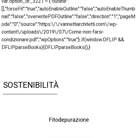
var option_df_3221 = {"outline":
[],"forceFit":"true","autoEnableOutline":"false","autoEnableThumb
nail":"false","overwritePDFOutline":"false","direction":"1","pageM
ode":"0","source":"https:\/\/vannettiarchitetti.com\/wp-
content\/uploads\/2019\/07\/Come-non-farsi-
condizionare.pdf","wpOptions":"true"}; if(window.DFLIP &&
DFLIP.parseBooks){DFLIP.parseBooks();}
SOSTENIBILITÀ
Fitodepurazione