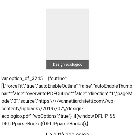
Design ecologico
var option_df_3245 = {"outline":
[],"forceFit":"true","autoEnableOutline":"false","autoEnableThumb
nail":"false","overwritePDFOutline":"false","direction":"1","pageM
ode":"0","source":"https:\/\/vannettiarchitetti.com\/wp-
content\/uploads\/2019\/07\/design-
ecologico.pdf","wpOptions":"true"}; if(window.DFLIP &&
DFLIP.parseBooks){DFLIP.parseBooks();}
La città ecologica