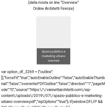
(dalla rivista on line “Overview”
Ordine Architetti Firenze)
Spazio pubblico e
marketing urbano
overview
var option_df_3269 = {"outline":
[],"forceFit":"true","autoEnableOutline":"false","autoEnableThumb
nail":"false","overwritePDFOutline":"false","direction":"1","pageM
ode":"0","source":"https:\/\/vannettiarchitetti.com\/wp-
content\/uploads\/2019\/07\/spazio-pubblico-e-marketing-
urbano-overview.pdf","wpOptions":"true"}; if(window.DFLIP &&