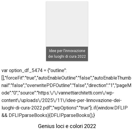
Idee per l’innovazione
dei luoghi di cura 2022
var option_df_5474 = {"outline":
[],"forceFit":"true","autoEnableOutline":"false","autoEnableThumb
nail":"false","overwritePDFOutline":"false","direction":"1","pageM
ode":"0","source":"https:\/\/vannettiarchitetti.com\/wp-
content\/uploads\/2025\/11\/idee-per-linnovazione-dei-
luoghi-di-cura-2022.pdf","wpOptions":"true"}; if(window.DFLIP
&& DFLIP.parseBooks){DFLIP.parseBooks();}
Genius loci e colori 2022