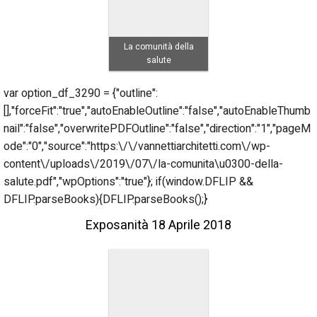
La comunità della
salute
var option_df_3290 = {"outline":
[],"forceFit":"true","autoEnableOutline":"false","autoEnableThumb
nail":"false","overwritePDFOutline":"false","direction":"1","pageM
ode":"0","source":"https:\/\/vannettiarchitetti.com\/wp-
content\/uploads\/2019\/07\/la-comunita\u0300-della-
salute.pdf","wpOptions":"true"}; if(window.DFLIP &&
DFLIP.parseBooks){DFLIP.parseBooks();}
Exposanità 18 Aprile 2018