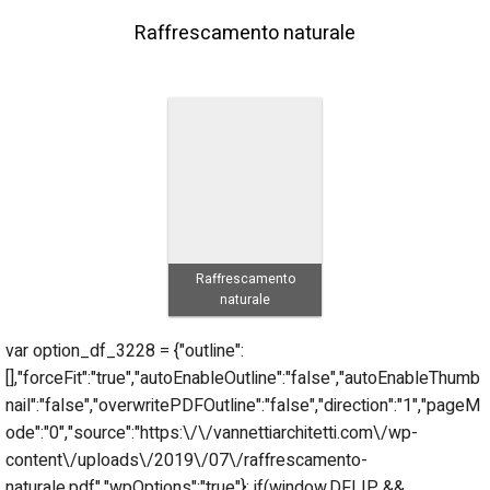
Raffrescamento naturale
Raffrescamento
naturale
var option_df_3228 = {"outline":
[],"forceFit":"true","autoEnableOutline":"false","autoEnableThumb
nail":"false","overwritePDFOutline":"false","direction":"1","pageM
ode":"0","source":"https:\/\/vannettiarchitetti.com\/wp-
content\/uploads\/2019\/07\/raffrescamento-
naturale.pdf","wpOptions":"true"}; if(window.DFLIP &&