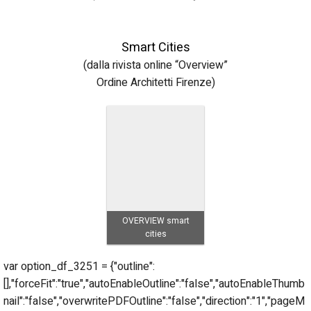
Smart Cities
(dalla rivista online “Overview”
Ordine Architetti Firenze)
OVERVIEW smart
cities
var option_df_3251 = {"outline":
[],"forceFit":"true","autoEnableOutline":"false","autoEnableThumb
nail":"false","overwritePDFOutline":"false","direction":"1","pageM