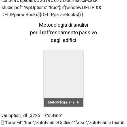
content\/uploads\/2019\/07\/bioclimatica-casi-
studio.pdf","wpOptions":"true"}; if(window.DFLIP &&
DFLIP.parseBooks){DFLIP.parseBooks();}
Metodologia di analisi
per il raffrescamento passivo
degli edifici
Metodologia analisi
var option_df_3225 = {"outline":
[],"forceFit":"true","autoEnableOutline":"false","autoEnableThumb