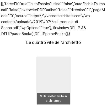
[],"forceFit":"true","autoEnableOutline":"false","autoEnableThumb
nail":"false","overwritePDFOutline":"false","direction":"1","pageM
ode":"0","source":"https:\/\/vannettiarchitetti.com\/wp-
content\/uploads\/2019\/07\/sul-manuale-di-
Sasso.pdf","wpOptions":"true"}; if(window.DFLIP &&
DFLIP.parseBooks){DFLIP.parseBooks();}
Le quattro vite dell’architetto
Sulla sostenibilità in
architettura