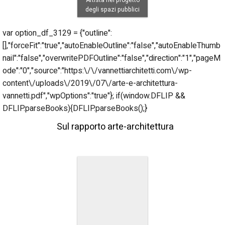
Artista nel progetto
degli spazi pubblici
var option_df_3129 = {"outline":
[],"forceFit":"true","autoEnableOutline":"false","autoEnableThumb
nail":"false","overwritePDFOutline":"false","direction":"1","pageM
ode":"0","source":"https:\/\/vannettiarchitetti.com\/wp-
content\/uploads\/2019\/07\/arte-e-architettura-
vannetti.pdf","wpOptions":"true"}; if(window.DFLIP &&
DFLIP.parseBooks){DFLIP.parseBooks();}
Sul rapporto arte-architettura