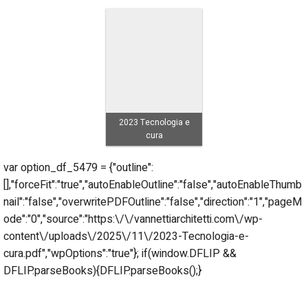
2023 Tecnologia e
cura
var option_df_5479 = {"outline":
[],"forceFit":"true","autoEnableOutline":"false","autoEnableThumb
nail":"false","overwritePDFOutline":"false","direction":"1","pageM
ode":"0","source":"https:\/\/vannettiarchitetti.com\/wp-
content\/uploads\/2025\/11\/2023-Tecnologia-e-
cura.pdf","wpOptions":"true"}; if(window.DFLIP &&
DFLIP.parseBooks){DFLIP.parseBooks();}