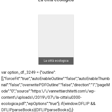
La città ecologica
var option_df_3249 = {"outline":
[],"forceFit":"true","autoEnableOutline":"false","autoEnableThumb
nail":"false","overwritePDFOutline":"false","direction":"1","pageM
ode":"0","source":"https:\/\/vannettiarchitetti.com\/wp-
content\/uploads\/2019\/07\/la-citta\u0300-
ecologica.pdf","wpOptions":"true"}; if(window.DFLIP &&
DFLIP.parseBooks){DFLIP.parseBooks();}