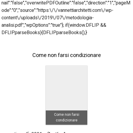
nail":"false","overwritePDFOutline":"false","direction":"1","pageM
ode":"0","source":"https:\/\/vannettiarchitetti.com\/wp-
content\/uploads\/2019\/07\/metodologia-
analisi.pdf","wpOptions":"true"}; if(window.DFLIP &&
DFLIP.parseBooks){DFLIP.parseBooks();}
Come non farsi condizionare
Come non farsi
condizionare