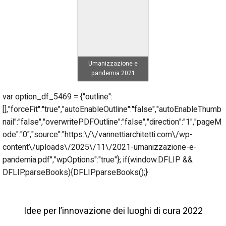
Umanizzazione e
pandemia 2021
var option_df_5469 = {"outline":
[],"forceFit":"true","autoEnableOutline":"false","autoEnableThumb
nail":"false","overwritePDFOutline":"false","direction":"1","pageM
ode":"0","source":"https:\/\/vannettiarchitetti.com\/wp-
content\/uploads\/2025\/11\/2021-umanizzazione-e-
pandemia.pdf","wpOptions":"true"}; if(window.DFLIP &&
DFLIP.parseBooks){DFLIP.parseBooks();}
Idee per l’innovazione dei luoghi di cura 2022