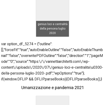
genius loci e centralità
della persona luglio
2020
var option_df_5274 = {"outline":
[],"forceFit":"true","autoEnableOutline":"false","autoEnableThumb
nail":"false","overwritePDFOutline":"false","direction":"1","pageM
ode":"0","source":"https:\/\/vannettiarchitetti.com\/wp-
content\/uploads\/2020\/07\/genius-loci-e-centralita\u0300-
della-persona-luglio-2020-.pdf","wpOptions":"true"};
if(window.DFLIP && DFLIP.parseBooks){DFLIP.parseBooks();}
Umanizzazione e pandemia 2021